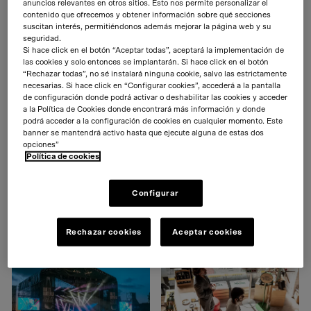
anuncios relevantes en otros sitios. Esto nos permite personalizar el
contenido que ofrecemos y obtener información sobre qué secciones
suscitan interés, permitiéndonos además mejorar la página web y su
seguridad.
EUSKADIKO ORKESTRA
SAN MIGUEL
Si hace click en el botón “Aceptar todas”, aceptará la implementación de
Euskadiko Orkestra 2023/24
Convención Mahou San Miguel 2023
las cookies y solo entonces se implantarán. Si hace click en el botón
“Rechazar todas”, no sé instalará ninguna cookie, salvo las estrictamente
necesarias. Si hace click en “Configurar cookies”, accederá a la pantalla
de configuración donde podrá activar o deshabilitar las cookies y acceder
a la Política de Cookies donde encontrará más información y donde
podrá acceder a la configuración de cookies en cualquier momento. Este
banner se mantendrá activo hasta que ejecute alguna de estas dos
opciones”
Política de cookies
Configurar
REVOLUGREEN!
IPRESA
Estrategia para las redes sociales
Campaña 75 Aniversario
Rechazar cookies
Aceptar cookies