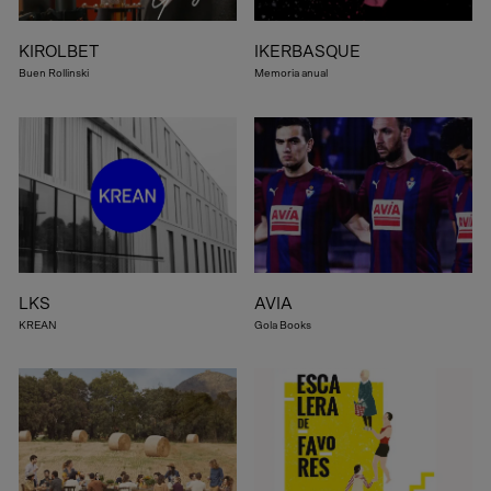
KIROLBET
IKERBASQUE
Buen Rollinski
Memoria anual
LKS
AVIA
KREAN
Gola Books