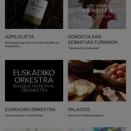
AZPILICUETA
DONOSTIA SAN
SEBASTIÁN TURISMOA
Estrategia y gestión de redes sociales de
Azpilicueta
“Respira San Sebastián”
EUSKADIKO ORKESTRA
PALACIOS
Una orquesta, una identidad
Hoy toca tortilla de patatas