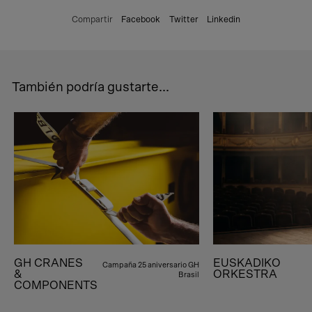
Compartir
Facebook
Twitter
Linkedin
También podría gustarte...
GH CRANES
EUSKADIKO
Campaña 25 aniversario GH
&
ORKESTRA
Brasil
COMPONENTS