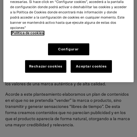
necesarias. Si hace click en “Configurar cookies”, accederá a la pantalla
de configuración donde podrá activar o deshabilitar las cookies y acceder
a la Política de Cookies donde encontrará más información y donde
podrá acceder a la configuración de cookies en cualquier momento. Este
banner se mantendrá activo hasta que ejecute alguna de estas dos
opciones”
Política de cookies
Desarrollo
Configurar
Como punto de partida decidimos mantener el
concepto/mensaje principal de la marca: “Libre de Tiempo”. Un
concepto que invita a disfrutar del paso del tiempo, valorarlo,
Rechazar cookies
Aceptar cookies
vivirlo y disfrutarlo con calma. Desde esta premisa creamos un
lenguaje diferenciador y relevante con el propósito de transmitir
los valores de una marca auténtica y de alta calidad.
Acorde a este planteamiento elaboramos un plan de contenidos
en el que no se pretendía “vender” la marca o producto, sino
transmitir y generar sensaciones “libres de tiempo”. De esta
forma creamos contenidos que no parecían publicidad y en los
que el producto aparecía de forma natural, otorgando a la marca
una mayor credibilidad y relevancia.