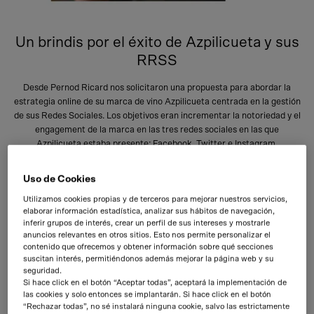
Un brindis por el éxito de Azpilicueta y sus
RRSS
Desde Pernod Ricard nos solicitaron una propuesta para abordar la
estrategia online de su marca de vino Azpilicueta centrada en la gestión
de sus Redes Sociales. Los objetivos eran incrementar la notoriedad y el
engagement de la marca en las tres redes sociales en las que
Azpilicueta estaba presente: Facebook, Twitter e Instagram.
Uso de Cookies
Estrategia
Gestión
Creatividad RRSS
Utilizamos cookies propias y de terceros para mejorar nuestros servicios,
elaborar información estadística, analizar sus hábitos de navegación,
inferir grupos de interés, crear un perfil de sus intereses y mostrarle
anuncios relevantes en otros sitios. Esto nos permite personalizar el
contenido que ofrecemos y obtener información sobre qué secciones
suscitan interés, permitiéndonos además mejorar la página web y su
seguridad.
Si hace click en el botón “Aceptar todas”, aceptará la implementación de
las cookies y solo entonces se implantarán. Si hace click en el botón
“Rechazar todas”, no sé instalará ninguna cookie, salvo las estrictamente