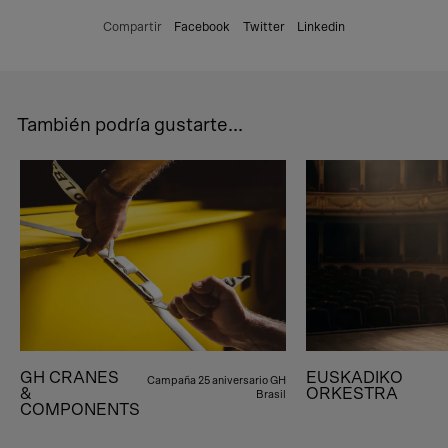
Compartir
Facebook
Twitter
Linkedin
También podría gustarte...
GH CRANES
EUSKADIKO
Campaña 25 aniversario GH
&
ORKESTRA
Brasil
COMPONENTS