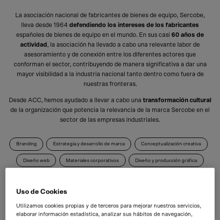
La asociación nacional de fabricantes de bienes de equipo, Sercobe,
lleva desde 1964
defendiendo los intereses de los fabricantes
españoles de bienes de equipo en el mundo. En sus casi
60 años de
actividad
, la asociación ha llevado a cabo una relevante labor de
asesoramiento y de conexión entre los diferentes actores que
conforman el sector, contribuyendo de manera significativa a dar una
mayor visibilidad a la industria nacional tanto dentro como fuera de
nuestras fronteras.
Desde ACC, hemos ayudado a llevar a cabo una
transformación cultural
de la organización que potencia la relevancia de la marca Sercobe en el
sector de las empresas industriales.
Branding
Estrategia y desarrollo de marca
Conceptualización creativa
Diseño web
Materiales corporativos
Diseño y producción gráfica
Uso de Cookies
Utilizamos cookies propias y de terceros para mejorar nuestros servicios,
elaborar información estadística, analizar sus hábitos de navegación,