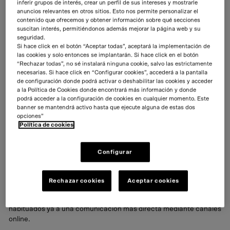
inferir grupos de interés, crear un perfil de sus intereses y mostrarle
anuncios relevantes en otros sitios. Esto nos permite personalizar el
contenido que ofrecemos y obtener información sobre qué secciones
suscitan interés, permitiéndonos además mejorar la página web y su
seguridad.
Si hace click en el botón “Aceptar todas”, aceptará la implementación de
las cookies y solo entonces se implantarán. Si hace click en el botón
“Rechazar todas”, no sé instalará ninguna cookie, salvo las estrictamente
necesarias. Si hace click en “Configurar cookies”, accederá a la pantalla
de configuración donde podrá activar o deshabilitar las cookies y acceder
a la Política de Cookies donde encontrará más información y donde
podrá acceder a la configuración de cookies en cualquier momento. Este
Punto de partida
banner se mantendrá activo hasta que ejecute alguna de estas dos
opciones”
Política de cookies
En los últimos años, Sercobe venía experimentando una
ralentización en el crecimiento de nuevos asociados debido a un
contexto macroeconómico complejo y una labor de
Configurar
comunicación que se seguía llevando a cabo sin tener en cuenta
el nuevo paradigma digital que el desarrollo de las nuevas
tecnologías había traído consigo. De alguna manera, la propuesta
Rechazar cookies
Aceptar cookies
de valor y los servicios que Sercobe ofrece pasaban
desapercibidos entre los potenciales socios y clientes,
habituados ya a una comunicación más directa mediante canales
online.