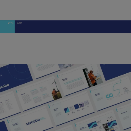
Vídeo sobre el proyecto Nueva Plataforma de Marca.. Este es un video sin audio que muestra imág