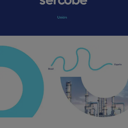
Vídeo sobre el proyecto Nueva Plataforma de Marca.. Este es un video sin audio que muestra imág