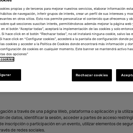
ookies
ookies propias y de terceros para mejorar nuestros servicios, elaborar información esta
 hábitos de navegación, inferir grupos de interés, crear un perfil de sus intereses y mos
evantes en otros sitios. Esto nos permite personalizar el contenido que ofrecemos y o
 sobre qué secciones suscitan interés, permitiéndonos además mejorar la página web 
uario desde equipo o dominio gestionado por el propio editor o responsa
k en el botón “Aceptar todas”, aceptará la implementación de las cookies y solo entonc
 Si hace click en el botón “Rechazar todas”, no sé instalará ninguna cookie, salvo las 
Si hace click en “Configurar cookies”, accederá a la pantalla de configuración donde po
 las cookies y acceder a la Política de Cookies donde encontrará más información y d
minal del usuario desde un equipo o dominio que no es gestionado por e
a configuración de cookies en cualquier momento. Este banner se mantendrá activo has
stas dos opciones”
e cookies
abar y almacenar datos mientras el usuario accede a una página Web.
igurar
Rechazar cookies
Acept
tos siguen almacenados en el terminal y pueden ser accedidos y tratado
gación a través de una página Web, plataforma o aplicación y la utilizac
ón de datos, identificar la sesión, acceder a partes de acceso restring
de inscripción o participación en un evento, utilizar elementos de seg
ravés de redes sociales.