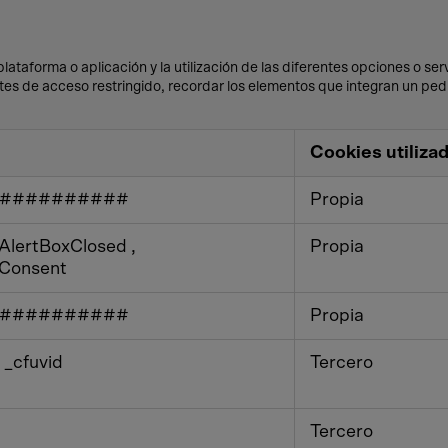
ataforma o aplicación y la utilización de las diferentes opciones o serv
rtes de acceso restringido, recordar los elementos que integran un pedi
Cookies utiliza
###########
Propia
AlertBoxClosed
,
Propia
Consent
###########
Propia
 _cfuvid
Tercero
Tercero