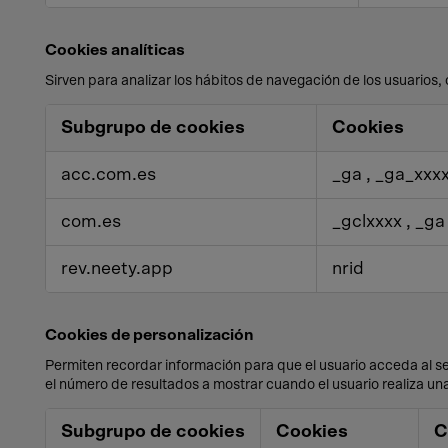
Cookies analíticas
Sirven para analizar los hábitos de navegación de los usuarios, 
Cookies
Subgrupo de cookies
Cookies
analíticas
acc.com.es
_ga
,
_ga_xxx
com.es
_gclxxxx
,
_g
rev.neety.app
nrid
Cookies de personalización
Permiten recordar información para que el usuario acceda al se
el número de resultados a mostrar cuando el usuario realiza una
Cookies
Subgrupo de cookies
Cookies
C
de