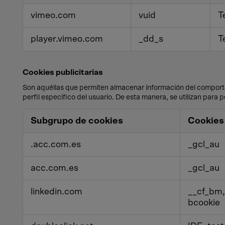
personalización
vimeo.com
vuid
T
player.vimeo.com
_dd_s
T
Cookies publicitarias
Son aquéllas que permiten almacenar información del comportam
perfil especifico del usuario. De esta manera, se utilizan para 
Cookies
Subgrupo de cookies
Cookies
publicitarias
.acc.com.es
_gcl_au
acc.com.es
_gcl_au
linkedin.com
__cf_bm, 
bcookie