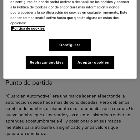
de configuración donde podrá activar o deshabilitar las cookies y acceder
a la Política de Cookies donde encontrará más información y donde
podrá acceder a la configuración de cookies en cualquier momento. Este
banner se mantendrá activo hasta que ejecute alguna de estas dos
opciones”
Play video
Política de cookies
Configurar
Rechazar cookies
Aceptar cookies
Punto de partida
“Guardian Automotive” era una marca líder en el sector de la
automoción desde hace más de ocho décadas. Pero debíamos
cambiar de nombre, el elemento más reconocible de la marca. Un
nuevo nombre que el mercado y los clientes históricos deberían
aprender, acostumbrarse a él, y posicionarlo en sus mapas
mentales para atribuirle un significado y unos valores que
generaran confianza.