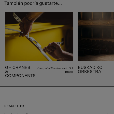
También podría gustarte...
GH CRANES
EUSKADIKO
Campaña 25 aniversario GH
&
ORKESTRA
Brasil
COMPONENTS
NEWSLETTER