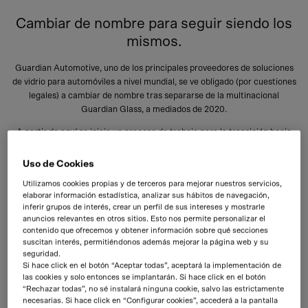
Cambiar de nombre para seguir siendo los
mismos.
Guardian Automotive, uno de los principales proveedores de soluciones
de vidrio para automóviles a nivel mundial, se ve obligado (por cuestiones
legales) a cambiar de nombre tras separarse de la multinacional
Guardian Glass, a mediados de 2020.
A partir de aquí se inicia un proceso de trabajo para la transición hacia
Glavista, el nuevo nombre elegido por la compañía. Quedaba por
desarrollar un complejo ejercicio de rebranding y comunicarlo a sus
Uso de Cookies
clientes, el sector y otros grupos de interés.
Utilizamos cookies propias y de terceros para mejorar nuestros servicios,
elaborar información estadística, analizar sus hábitos de navegación,
inferir grupos de interés, crear un perfil de sus intereses y mostrarle
Branding
Estrategia y desarrollo de marca
Conceptualización creativa
anuncios relevantes en otros sitios. Esto nos permite personalizar el
Spot de lanzamiento
Diseño web
Materiales corporativos
contenido que ofrecemos y obtener información sobre qué secciones
suscitan interés, permitiéndonos además mejorar la página web y su
Desarrollo de experiencias y contenidos de marca
seguridad.
Si hace click en el botón “Aceptar todas”, aceptará la implementación de
las cookies y solo entonces se implantarán. Si hace click en el botón
Vídeo sobre el proyecto de Guardian Automotive ahora es Glavista.
“Rechazar todas”, no sé instalará ninguna cookie, salvo las estrictamente
necesarias. Si hace click en “Configurar cookies”, accederá a la pantalla