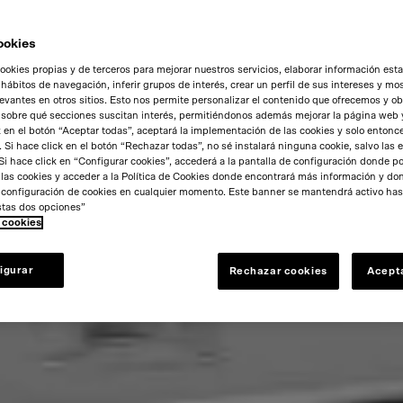
ookies
ookies propias y de terceros para mejorar nuestros servicios, elaborar información esta
 hábitos de navegación, inferir grupos de interés, crear un perfil de sus intereses y mos
evantes en otros sitios. Esto nos permite personalizar el contenido que ofrecemos y o
 sobre qué secciones suscitan interés, permitiéndonos además mejorar la página web 
k en el botón “Aceptar todas”, aceptará la implementación de las cookies y solo entonc
 Si hace click en el botón “Rechazar todas”, no sé instalará ninguna cookie, salvo las 
Si hace click en “Configurar cookies”, accederá a la pantalla de configuración donde po
 las cookies y acceder a la Política de Cookies donde encontrará más información y d
a configuración de cookies en cualquier momento. Este banner se mantendrá activo has
stas dos opciones”
e cookies
igurar
Rechazar cookies
Acept