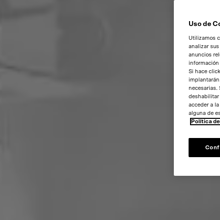
Uso de C
Utilizamos c
analizar sus
anuncios rel
información
Si hace clic
implantarán.
necesarias. 
deshabilitar
acceder a l
alguna de e
Política d
Conf