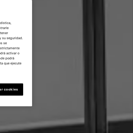
dística,
trarle
btener
y su seguridad.
es se
estrictamente
drá activar o
onde podrá
ta que ejecute
ar cookies