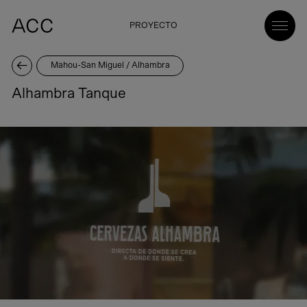
PROYECTO
Mahou-San Miguel / Alhambra
Alhambra Tanque