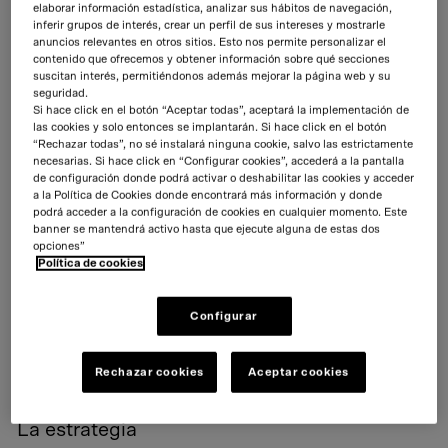
elaborar información estadística, analizar sus hábitos de navegación,
inferir grupos de interés, crear un perfil de sus intereses y mostrarle
anuncios relevantes en otros sitios. Esto nos permite personalizar el
contenido que ofrecemos y obtener información sobre qué secciones
suscitan interés, permitiéndonos además mejorar la página web y su
seguridad.
Si hace click en el botón “Aceptar todas”, aceptará la implementación de
Punto de partida
las cookies y solo entonces se implantarán. Si hace click en el botón
“Rechazar todas”, no sé instalará ninguna cookie, salvo las estrictamente
Cervezas Alhambra trabaja la calidad y el máximo cuidado por los
necesarias. Si hace click en “Configurar cookies”, accederá a la pantalla
de configuración donde podrá activar o deshabilitar las cookies y acceder
detalles en todo aquello que hace. Es una marca que se descubre
a la Política de Cookies donde encontrará más información y donde
a través de los diferentes puntos de contacto que tiene con los
podrá acceder a la configuración de cookies en cualquier momento. Este
consumidores, consiguiendo un magnetismo hacia la marca muy
banner se mantendrá activo hasta que ejecute alguna de estas dos
potente.
opciones”
Política de cookies
A finales de 2019, Cervezas Alhambra se propone capturar
cuentas de alto volumen gracias al formato de cerveza de tanque
y nos solicita crear un concepto de comunicación que nazca de
Configurar
la filosofía de la marca, ligado a sus valores y que suponga una
propuesta diferencial tanto para el consumidor como para el
Rechazar cookies
Aceptar cookies
hostelero.
La estrategia