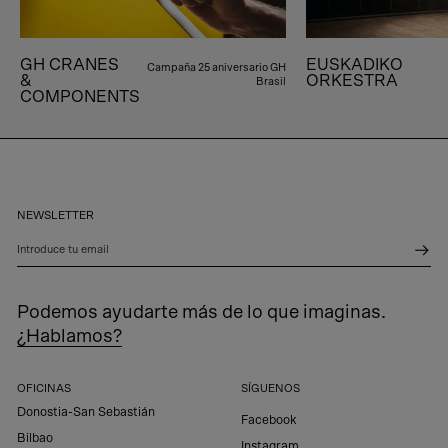
GH CRANES
EUSKADIKO
Campaña 25 aniversario GH
&
ORKESTRA
Brasil
COMPONENTS
NEWSLETTER
Introduce tu email
Podemos ayudarte más de lo que imaginas.
¿Hablamos?
OFICINAS
SÍGUENOS
Donostia-San Sebastián
Facebook
Bilbao
Instagram