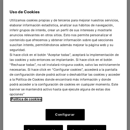
Cuando la mejor forma de comunicar es
Uso de Cookies
escuchar.
Utilizamos cookies propias y de terceros para mejorar nuestros servicios,
elaborar información estadística, analizar sus hábitos de navegación,
Clínica Zuatzu es un centro ginecológico de San Sebastián. Desde su
inferir grupos de interés, crear un perfil de sus intereses y mostrarle
nacimiento, ha trabajado para construir un posicionamiento claro y
anuncios relevantes en otros sitios. Esto nos permite personalizar el
contenido que ofrecemos y obtener información sobre qué secciones
diferenciador: ser una clínica centrada en la mujer y en todo lo que le
suscitan interés, permitiéndonos además mejorar la página web y su
rodea con una propuesta cercana y cómplice.
seguridad.
Si hace click en el botón “Aceptar todas”, aceptará la implementación de
Clínica Zuatzu nos solicitó una campaña centrada en su Unidad de
las cookies y solo entonces se implantarán. Si hace click en el botón
Reproducción Asistida. Sin duda, una temática delicada, cuya oferta
“Rechazar todas”, no sé instalará ninguna cookie, salvo las estrictamente
comercial ha crecido en los últimos años de manera exponencial.
necesarias. Si hace click en “Configurar cookies”, accederá a la pantalla
de configuración donde podrá activar o deshabilitar las cookies y acceder
Optamos por una comunicación diferenciadora, próxima y sincera.
a la Política de Cookies donde encontrará más información y donde
podrá acceder a la configuración de cookies en cualquier momento. Este
banner se mantendrá activo hasta que ejecute alguna de estas dos
Estrategia de marca
Desarrollo creativo
Campaña exterior
opciones”
Política de cookies
Campaña digital programática
Redes sociales
Configurar