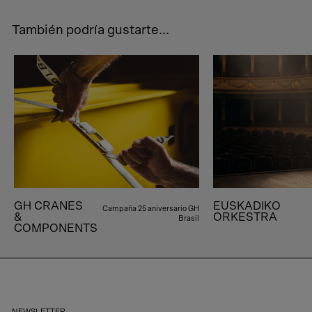
También podría gustarte...
GH CRANES
EUSKADIKO
Campaña 25 aniversario GH
&
ORKESTRA
Brasil
COMPONENTS
NEWSLETTER