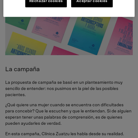
Rechazar cookies
Aceptar cookies
La campaña
La propuesta de campaña se basó en un planteamiento muy
sencillo de entender: nos pusimos en la piel de las posibles
pacientes.
¿Qué quiere una mujer cuando se encuentra con dificultades
para concebir? Que le escuchen y que le entiendan. Si de alguien
esperan tener unas palabras de comprensión, es de quienes
pueden ayudarles de verdad.
En esta campaña, Clínica Zuatzu les habla desde su realidad.