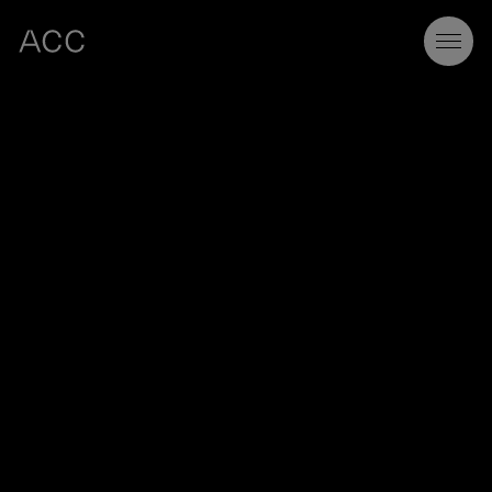
Vídeo de presentación de ACC Comunicación con música y sin diálogos en el que se puede ver de form