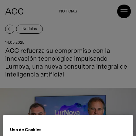
NOTICIAS
Noticias
14.05.2025
ACC refuerza su compromiso con la
innovación tecnológica impulsando
Lurnova, una nueva consultora integral de
inteligencia artificial
Uso de Cookies