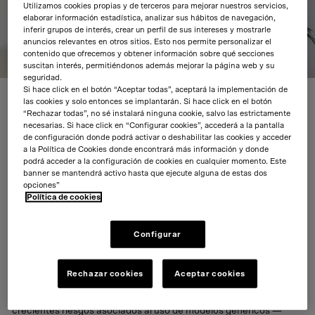
Utilizamos cookies propias y de terceros para mejorar nuestros servicios,
elaborar información estadística, analizar sus hábitos de navegación,
inferir grupos de interés, crear un perfil de sus intereses y mostrarle
anuncios relevantes en otros sitios. Esto nos permite personalizar el
contenido que ofrecemos y obtener información sobre qué secciones
suscitan interés, permitiéndonos además mejorar la página web y su
seguridad.
Si hace click en el botón “Aceptar todas”, aceptará la implementación de
las cookies y solo entonces se implantarán. Si hace click en el botón
“Rechazar todas”, no sé instalará ninguna cookie, salvo las estrictamente
En un momento en el que la inteligencia artificial está
necesarias. Si hace click en “Configurar cookies”, accederá a la pantalla
transformando profundamente todos los sectores, desde la
de configuración donde podrá activar o deshabilitar las cookies y acceder
a la Política de Cookies donde encontrará más información y donde
industria hasta los servicios, ACC crea
Lurnova
, una nueva
podrá acceder a la configuración de cookies en cualquier momento. Este
consultora tecnológica en la que ofrecemos soluciones
banner se mantendrá activo hasta que ejecute alguna de estas dos
personalizadas a empresas e instituciones para aprovechar todo
opciones”
el potencial de la IA.
Política de cookies
Liderada por nuestros expertos
Rodrigo Martínez
y
Gaizka
Menchaca
, a través de Lurnova buscamos acelerar la
Configurar
transformación digital mediante soluciones de inteligencia
artificial avanzadas, personalizadas y responsables.
Rechazar cookies
Aceptar cookies
La propuesta de valor de Lurnova parte de una premisa clara:
la
inteligencia artificial, si no es segura, no es inteligente
. Ante los
crecientes riesgos asociados al uso de modelos genéricos —