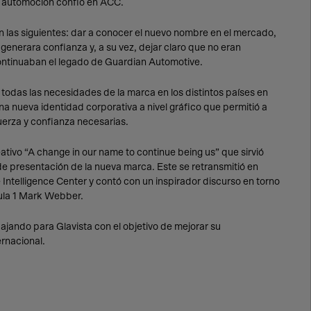
la automoción confió en ACC.
 las siguientes: dar a conocer el nuevo nombre en el mercado,
generara confianza y, a su vez, dejar claro que no eran
continuaban el legado de Guardian Automotive.
 todas las necesidades de la marca en los distintos países en
na nueva identidad corporativa a nivel gráfico que permitió a
fuerza y confianza necesarias.
tivo “A change in our name to continue being us” que sirvió
e presentación de la nueva marca. Este se retransmitió en
Intelligence Center y contó con un inspirador discurso en torno
mula 1 Mark Webber.
ajando para Glavista con el objetivo de mejorar su
rnacional.