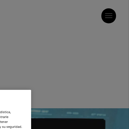
dística,
trarle
btener
y su seguridad.