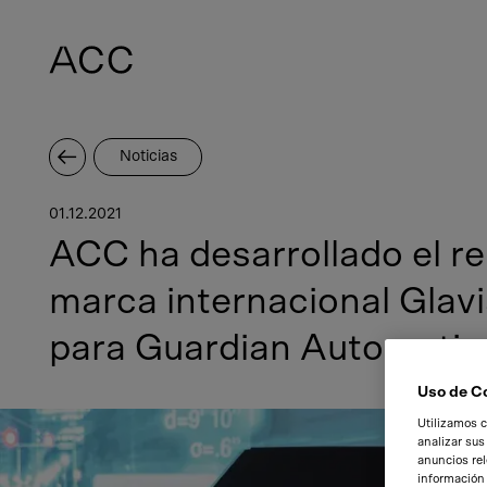
Noticias
01.12.2021
ACC ha desarrollado el re
marca internacional Glav
para Guardian Automotiv
Uso de C
Utilizamos c
analizar sus
anuncios rel
información