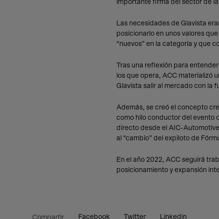
importante firma del sector de 
Las necesidades de Glavista eran
posicionarlo en unos valores que 
“nuevos” en la categoría y que 
Tras una reflexión para entender
los que opera, ACC materializó u
Glavista salir al mercado con la 
Además, se creó el concepto crea
como hilo conductor del evento d
directo desde el AIC-Automotive 
al “cambio” del expiloto de Fór
En el año 2022, ACC seguirá trab
posicionamiento y expansión inte
Facebook
Twitter
Linkedin
Compartir