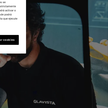
es se
estrictamente
drá activar o
onde podrá
ta que ejecute
ar cookies