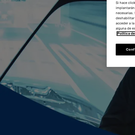
Si hace clic
implantarán.
necesarias. 
deshabilitar
acceder a l
alguna de e
Política d
Conf