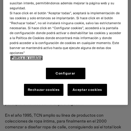
suscitan interés, permitiéndonos además mejorar la página web y su
seguridad.
Para ello, se ha mejorado técnicamente la plataforma de e-
Si hace click en el botón “Aceptar todas”, aceptará la implementación de
commerce y diseñado una estrategia digital a corto plazo,
las cookies y solo entonces se implantarán. Si hace click en el botón
basada en la captación de nuevo negocio mediante acciones de
“Rechazar todas”, no sé instalará ninguna cookie, salvo las estrictamente
necesarias. Si hace click en “Configurar cookies”, accederá a la pantalla
SEO y campañas de promoción, y en la fidelización de los clientes
de configuración donde podrá activar o deshabilitar las cookies y acceder
actuales mediante herramientas CRM de automatización.
a la Política de Cookies donde encontrará más información y donde
podrá acceder a la configuración de cookies en cualquier momento. Este
Además, se han integrado en los medios propios de TCN las
banner se mantendrá activo hasta que ejecute alguna de estas dos
herramientas analítica necesarias para poder ver la evolución
opciones”
diaria e identificar con mayor facilidad los puntos de mejora.
Política de cookies
Sobre TCN
Configurar
TCN es una marca nacional de moda de mujer fundada por Totón
Comella en 1984, diseñadora procedente de una familia de larga
Rechazar cookies
Aceptar cookies
tradición textil. Originalmente surgió como una línea de prendas
de baño y fue muy reconocida por emplear tejidos innovadores
por aquel entonces como la lycra-algodón.
En el año 1995, TCN amplio su línea de productos con
colecciones de ropa íntima, para finalmente en el 2000
comenzar a diseñar ropa de calle, consiguiendo así el total look